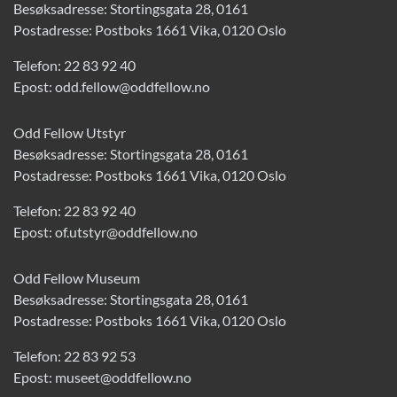
Besøksadresse: Stortingsgata 28, 0161
Postadresse: Postboks 1661 Vika, 0120 Oslo
Telefon:
22 83 92 40
Epost:
odd.fellow@oddfellow.no
Odd Fellow Utstyr
Besøksadresse: Stortingsgata 28, 0161
Postadresse: Postboks 1661 Vika, 0120 Oslo
Telefon:
22 83 92 40
Epost:
of.utstyr@oddfellow.no
Odd Fellow Museum
Besøksadresse: Stortingsgata 28, 0161
Postadresse: Postboks 1661 Vika, 0120 Oslo
Telefon:
22 83 92 53
Epost:
museet@oddfellow.no