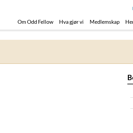
Om Odd Fellow
Hva gjør vi
Medlemskap
Her
B