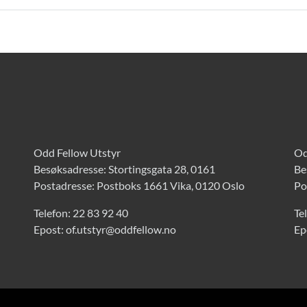
Odd Fellow Utstyr
Od
Besøksadresse: Stortingsgata 28, 0161
Be
Postadresse: Postboks 1661 Vika, 0120 Oslo
Po
Telefon:
22 83 92 40
Te
Epost:
of.utstyr@oddfellow.no
Ep