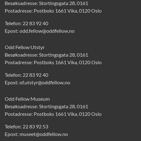
Besøksadresse: Stortingsgata 28, 0161
Postadresse: Postboks 1661 Vika, 0120 Oslo
Telefon:
22 83 92 40
Epost:
odd.fellow@oddfellow.no
Odd Fellow Utstyr
Besøksadresse: Stortingsgata 28, 0161
Postadresse: Postboks 1661 Vika, 0120 Oslo
Telefon:
22 83 92 40
Epost:
of.utstyr@oddfellow.no
Odd Fellow Museum
Besøksadresse: Stortingsgata 28, 0161
Postadresse: Postboks 1661 Vika, 0120 Oslo
Telefon:
22 83 92 53
Epost:
museet@oddfellow.no