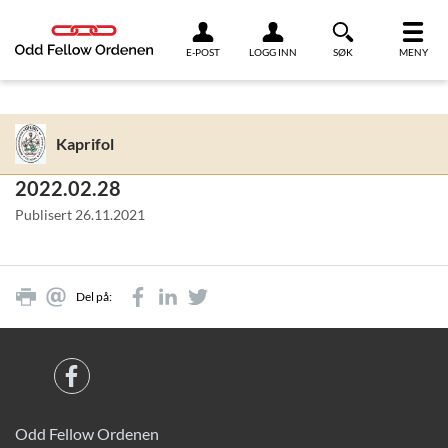
Link til innhold
E-POST
LOGG INN
SØK
MENY
Kaprifol
2022.02.28
Publisert
26.11.2021
Del på:
Odd Fellow Ordenen