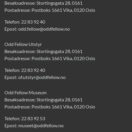
Besøksadresse: Stortingsgata 28, 0161
Postadresse: Postboks 1661 Vika, 0120 Oslo
Telefon:
22 83 92 40
Epost:
odd.fellow@oddfellow.no
Odd Fellow Utstyr
Besøksadresse: Stortingsgata 28, 0161
Postadresse: Postboks 1661 Vika, 0120 Oslo
Telefon:
22 83 92 40
Epost:
of.utstyr@oddfellow.no
Odd Fellow Museum
Besøksadresse: Stortingsgata 28, 0161
Postadresse: Postboks 1661 Vika, 0120 Oslo
Telefon:
22 83 92 53
Epost:
museet@oddfellow.no