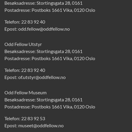
Besøksadresse: Stortingsgata 28, 0161
Postadresse: Postboks 1661 Vika, 0120 Oslo
Telefon:
22 83 92 40
Epost:
odd.fellow@oddfellow.no
Odd Fellow Utstyr
Besøksadresse: Stortingsgata 28, 0161
Postadresse: Postboks 1661 Vika, 0120 Oslo
Telefon:
22 83 92 40
Epost:
of.utstyr@oddfellow.no
Odd Fellow Museum
Besøksadresse: Stortingsgata 28, 0161
Postadresse: Postboks 1661 Vika, 0120 Oslo
Telefon:
22 83 92 53
Epost:
museet@oddfellow.no