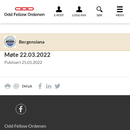
Link til innhold
E-POST
LOGG INN
SØK
MENY
Bergensiana
Møte 22.03.2022
Publisert
25.01.2022
Del på:
Odd Fellow Ordenen