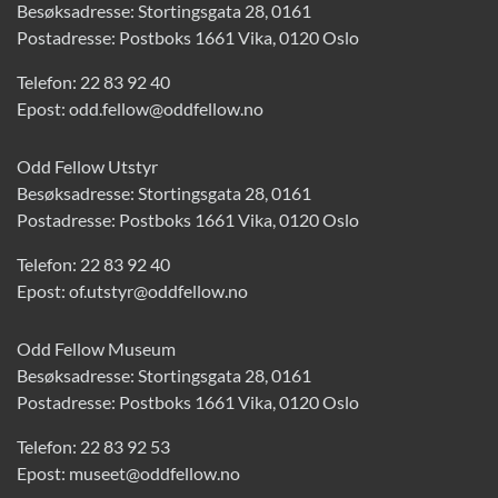
Besøksadresse: Stortingsgata 28, 0161
Postadresse: Postboks 1661 Vika, 0120 Oslo
Telefon:
22 83 92 40
Epost:
odd.fellow@oddfellow.no
Odd Fellow Utstyr
Besøksadresse: Stortingsgata 28, 0161
Postadresse: Postboks 1661 Vika, 0120 Oslo
Telefon:
22 83 92 40
Epost:
of.utstyr@oddfellow.no
Odd Fellow Museum
Besøksadresse: Stortingsgata 28, 0161
Postadresse: Postboks 1661 Vika, 0120 Oslo
Telefon:
22 83 92 53
Epost:
museet@oddfellow.no