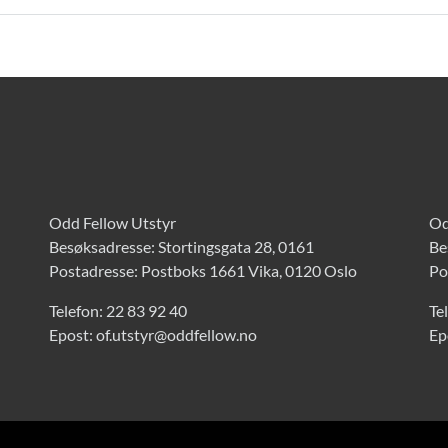
Odd Fellow Utstyr
Od
Besøksadresse: Stortingsgata 28, 0161
Be
Postadresse: Postboks 1661 Vika, 0120 Oslo
Po
Telefon:
22 83 92 40
Te
Epost:
of.utstyr@oddfellow.no
Ep