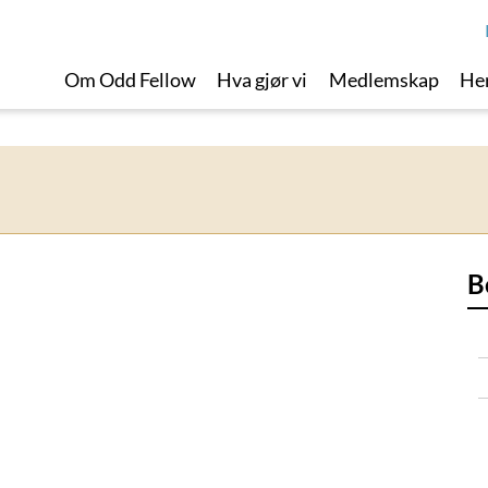
Om Odd Fellow
Hva gjør vi
Medlemskap
Her
B