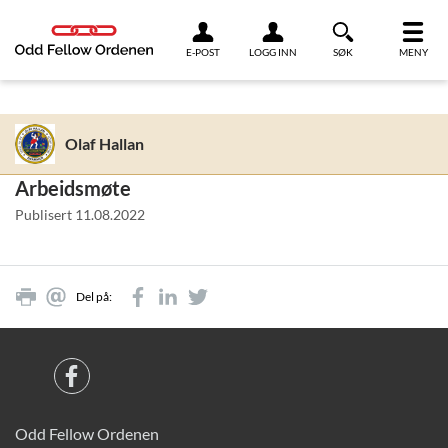
Link til innhold
E-POST
LOGG INN
SØK
MENY
Olaf Hallan
Arbeidsmøte
Publisert
11.08.2022
Del på:
Odd Fellow Ordenen