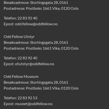
Besøksadresse: Stortingsgata 28, 0161
Postadresse: Postboks 1661 Vika, 0120 Oslo
Telefon:
22 83 92 40
Epost:
odd.fellow@oddfellow.no
Odd Fellow Utstyr
Besøksadresse: Stortingsgata 28, 0161
Postadresse: Postboks 1661 Vika, 0120 Oslo
Telefon:
22 83 92 40
Epost:
of.utstyr@oddfellow.no
Odd Fellow Museum
Besøksadresse: Stortingsgata 28, 0161
Postadresse: Postboks 1661 Vika, 0120 Oslo
Telefon:
22 83 92 53
Epost:
museet@oddfellow.no