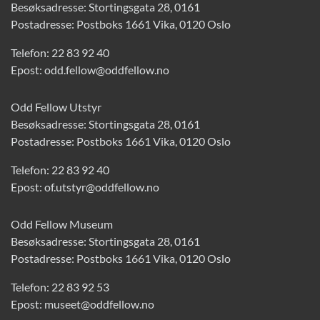
Besøksadresse: Stortingsgata 28, 0161
Postadresse: Postboks 1661 Vika, 0120 Oslo
Telefon:
22 83 92 40
Epost:
odd.fellow@oddfellow.no
Odd Fellow Utstyr
Besøksadresse: Stortingsgata 28, 0161
Postadresse: Postboks 1661 Vika, 0120 Oslo
Telefon:
22 83 92 40
Epost:
of.utstyr@oddfellow.no
Odd Fellow Museum
Besøksadresse: Stortingsgata 28, 0161
Postadresse: Postboks 1661 Vika, 0120 Oslo
Telefon:
22 83 92 53
Epost:
museet@oddfellow.no