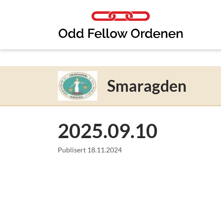
Link til innhold
Smaragden
2025.09.10
Publisert
18.11.2024