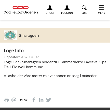
Link til innhold
E-POST
LOGG INN
SØK
MENY
Smaragden
Loge Info
Oppdatert
2026-04-09
Loge 127 - Smaragden holder til i Kammerherre Fayesvei 3 på
Dal i Eidsvoll kommune.
Vi avholder våre møter ca hver annen onsdag i måneden.
Del på: