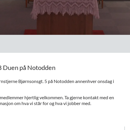
48 Duen på Notodden
jørnstjerne Bjørnsonsgt. 5 på Notodden annenhver onsdag i
 medlemmer hjertlig velkommen. Ta gjerne kontakt med en
masjon om hva vi står for og hva vi jobber med.