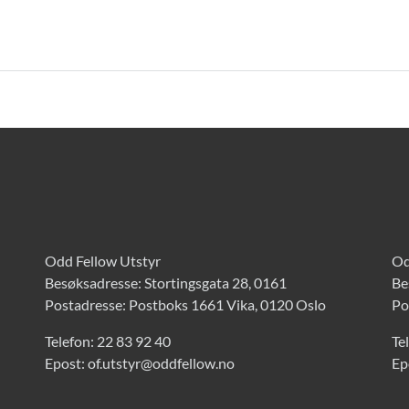
Odd Fellow Utstyr
Od
Besøksadresse: Stortingsgata 28, 0161
Be
Postadresse: Postboks 1661 Vika, 0120 Oslo
Po
Telefon:
22 83 92 40
Te
Epost:
of.utstyr@oddfellow.no
Ep