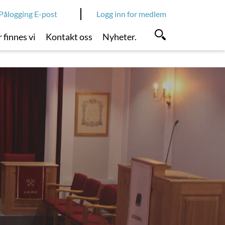
Pålogging E-post
Logg inn for medlem
 finnes vi
Kontakt oss
Nyheter.