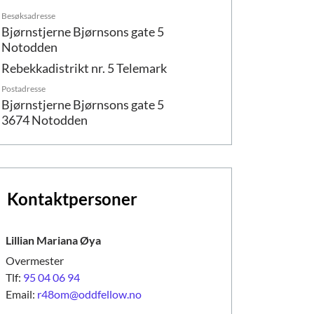
Besøksadresse
Bjørnstjerne Bjørnsons gate 5
Notodden
Rebekkadistrikt nr. 5 Telemark
Postadresse
Bjørnstjerne Bjørnsons gate 5
3674 Notodden
Kontaktpersoner
Lillian Mariana
Øya
Overmester
Tlf:
95 04 06 94
Email:
r48om@oddfellow.no