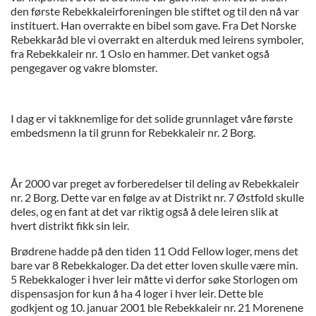
den første Rebekkaleirforeningen ble stiftet og til den nå var
instituert. Han overrakte en bibel som gave. Fra Det Norske
Rebekkaråd ble vi overrakt en alterduk med leirens symboler,
fra Rebekkaleir nr. 1 Oslo en hammer. Det vanket også
pengegaver og vakre blomster.
I dag er vi takknemlige for det solide grunnlaget våre første
embedsmenn la til grunn for Rebekkaleir nr. 2 Borg.
År 2000 var preget av forberedelser til deling av Rebekkaleir
nr. 2 Borg. Dette var en følge av at Distrikt nr. 7 Østfold skulle
deles, og en fant at det var riktig også å dele leiren slik at
hvert distrikt fikk sin leir.
Brødrene hadde på den tiden 11 Odd Fellow loger, mens det
bare var 8 Rebekkaloger. Da det etter loven skulle være min.
5 Rebekkaloger i hver leir måtte vi derfor søke Storlogen om
dispensasjon for kun å ha 4 loger i hver leir. Dette ble
godkjent og 10. januar 2001 ble Rebekkaleir nr. 21 Morenene