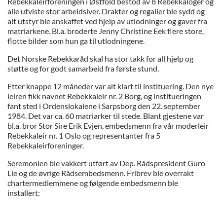
Rebekkaleirforeningen i Østfold bestod av 8 Rebekkaloger og
alle utviste stor arbeidsiver. Drakter og regalier ble sydd og
alt utstyr ble anskaffet ved hjelp av utlodninger og gaver fra
matriarkene. Bl.a. broderte Jenny Christine Eek flere store,
flotte bilder som hun ga til utlodningene.
Det Norske Rebekkaråd skal ha stor takk for all hjelp og
støtte og for godt samarbeid fra første stund.
Etter knappe 12 måneder var alt klart til instituering. Den nye
leiren fikk navnet Rebekkaleir nr. 2 Borg, og institueringen
fant sted i Ordenslokalene i Sarpsborg den 22. september
1984. Det var ca. 60 matriarker til stede. Blant gjestene var
bl.a. bror Stor Sire Erik Evjen, embedsmenn fra vår moderleir
Rebekkaleir nr. 1 Oslo og representanter fra 5
Rebekkaleirforeninger.
Seremonien ble vakkert utført av Dep. Rådspresident Guro
Lie og de øvrige Rådsembedsmenn. Fribrev ble overrakt
chartermedlemmene og følgende embedsmenn ble
installert: