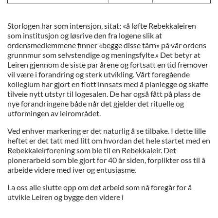
Storlogen har som intensjon, sitat: «å løfte Rebekkaleiren
som institusjon og løsrive den fra logene slik at
ordensmedlemmene finner «begge disse tårn» på vår ordens
grunnmur som selvstendige og meningsfylte.» Det betyr at
Leiren gjennom de siste par årene og fortsatt en tid fremover
vil være i forandring og sterk utvikling. Vårt foregående
kollegium har gjort en flott innsats med å planlegge og skaffe
tilveie nytt utstyr til logesalen. De har også fått på plass de
nye forandringene både når det gjelder det rituelle og
utformingen av leirområdet.
Ved enhver markering er det naturlig å se tilbake. I dette lille
heftet er det tatt med litt om hvordan det hele startet med en
Rebekkaleirforening som ble til en Rebekkaleir. Det
pionerarbeid som ble gjort for 40 år siden, forplikter oss til å
arbeide videre med iver og entusiasme.
La oss alle slutte opp om det arbeid som nå foregår for å
utvikle Leiren og bygge den videre i