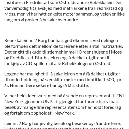
instituert i Fredrikstad som Østfolds andre Rebekkaleir. Det
var vemodig å ta avskjed med matriarkene fra Fredrikstad og
Moss, men vi har hatt enkelte møter sammen, og veien er ikke
lang om vi ønsker å besøke hverandre.
Rebekkaleir nr. 2 Borg har hatt god økonomi. Ved delingen
ble formuen delt mellom de to leirene etter antall matriarker.
Det er gitt tilskudd til stjernehimmel i Ordenshusene i Moss
og Fredrikstad. Bl.a. ha leiren også dekket utgiftene til
innkjøp av CD-spillere til alle Rebekkalogene i Østfold.
Logene har mulighet til å søke leiren om å få dekket utgifter
til underholdning på særskilte møter med inntil kr 1.500,- pr.
år. Humanitære søkere har også fått støtte.
Vi har hele tiden vært med på å sende en representant til FN i
New York gjennom UNP. Til gjengjeld for turene har vi hatt
besøk av mange fine representanter som har holdt foredrag
og fortalt om oppholdet i New York.
Leir nr. 2 Borg har jevnlig besøk og besøker også andre leire.
Vi forsøker å skape engasjement blant våre matriarker ved så