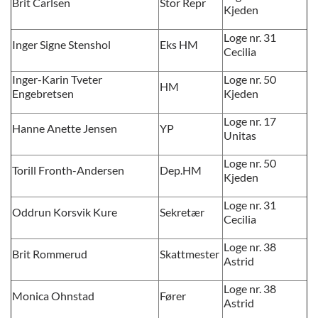
Brit Carlsen
Stor Repr
Kjeden
Loge nr. 31
Inger Signe Stenshol
Eks HM
Cecilia
Inger-Karin Tveter
Loge nr. 50
HM
Engebretsen
Kjeden
Loge nr. 17
Hanne Anette Jensen
YP
Unitas
Loge nr. 50
Torill Fronth-Andersen
Dep.HM
Kjeden
Loge nr. 31
Oddrun Korsvik Kure
Sekretær
Cecilia
Loge nr. 38
Brit Rommerud
Skattmester
Astrid
Loge nr. 38
Monica Ohnstad
Fører
Astrid