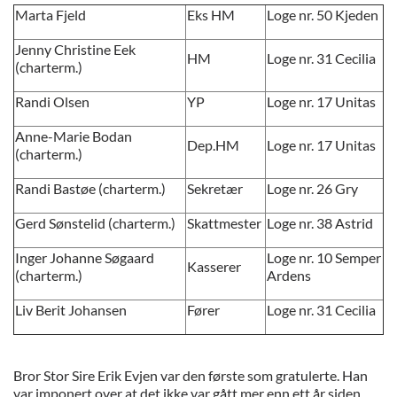
Marta Fjeld
Eks HM
Loge nr. 50 Kjeden
Jenny Christine Eek
HM
Loge nr. 31 Cecilia
(charterm.)
Randi Olsen
YP
Loge nr. 17 Unitas
Anne-Marie Bodan
Dep.HM
Loge nr. 17 Unitas
(charterm.)
Randi Bastøe (charterm.)
Sekretær
Loge nr. 26 Gry
Gerd Sønstelid (charterm.)
Skattmester
Loge nr. 38 Astrid
Inger Johanne Søgaard
Loge nr. 10 Semper
Kasserer
(charterm.)
Ardens
Liv Berit Johansen
Fører
Loge nr. 31 Cecilia
Bror Stor Sire Erik Evjen var den første som gratulerte. Han
var imponert over at det ikke var gått mer enn ett år siden