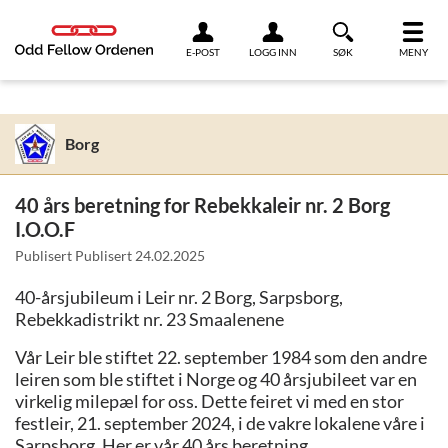
Link til innhold
E-POST
LOGG INN
SØK
MENY
Borg
40 års beretning for Rebekkaleir nr. 2 Borg
I.O.O.F
Publisert Publisert
24.02.2025
40-årsjubileum i Leir nr. 2 Borg, Sarpsborg,
Rebekkadistrikt nr. 23 Smaalenene
Vår Leir ble stiftet 22. september 1984 som den andre
leiren som ble stiftet i Norge og 40 årsjubileet var en
virkelig milepæl for oss. Dette feiret vi med en stor
festleir, 21. september 2024, i de vakre lokalene våre i
Sarpsborg. Her er vår 40 års beretning.