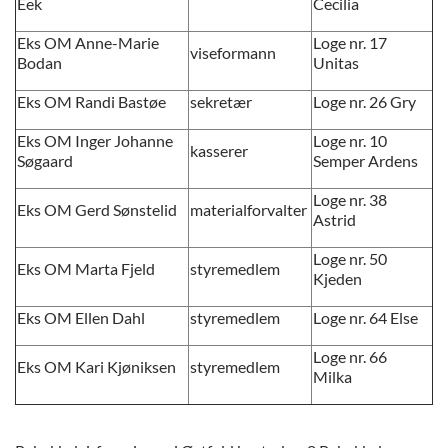
Eek
Cecilia
Eks OM Anne-Marie
Loge nr. 17
viseformann
Bodan
Unitas
Eks OM Randi Bastøe
sekretær
Loge nr. 26 Gry
Eks OM Inger Johanne
Loge nr. 10
kasserer
Søgaard
Semper Ardens
Loge nr. 38
Eks OM Gerd Sønstelid
materialforvalter
Astrid
Loge nr. 50
Eks OM Marta Fjeld
styremedlem
Kjeden
Eks OM Ellen Dahl
styremedlem
Loge nr. 64 Else
Loge nr. 66
Eks OM Kari Kjøniksen
styremedlem
Milka