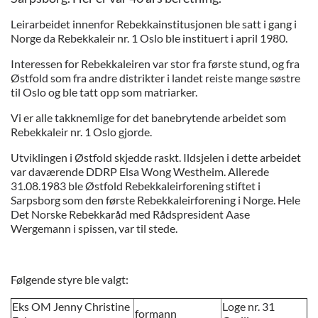
Leirarbeidet innenfor Rebekkainstitusjonen ble satt i gang i
Norge da Rebekkaleir nr. 1 Oslo ble instituert i april 1980.
Interessen for Rebekkaleiren var stor fra første stund, og fra
Østfold som fra andre distrikter i landet reiste mange søstre
til Oslo og ble tatt opp som matriarker.
Vi er alle takknemlige for det banebrytende arbeidet som
Rebekkaleir nr. 1 Oslo gjorde.
Utviklingen i Østfold skjedde raskt. Ildsjelen i dette arbeidet
var daværende DDRP Elsa Wong Westheim. Allerede
31.08.1983 ble Østfold Rebekkaleirforening stiftet i
Sarpsborg som den første Rebekkaleirforening i Norge. Hele
Det Norske Rebekkaråd med Rådspresident Aase
Wergemann i spissen, var til stede.
Følgende styre ble valgt:
Eks OM Jenny Christine
Loge nr. 31
formann