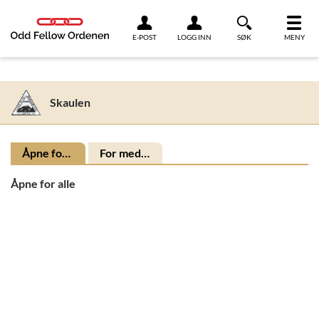
Link til innhold
E-POST
LOGG INN
SØK
MENY
Skaulen
Åpne for alle
For medlemmer
Åpne for alle