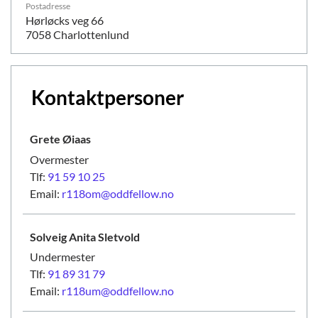
Postadresse
Hørløcks veg 66
7058 Charlottenlund
Kontaktpersoner
Grete
Øiaas
Overmester
Tlf:
91 59 10 25
Email:
r118om@oddfellow.no
Solveig Anita
Sletvold
Undermester
Tlf:
91 89 31 79
Email:
r118um@oddfellow.no