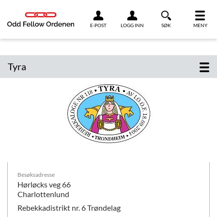
Link til innhold
E-POST
LOGG INN
SØK
MENY
Tyra
Besøksadresse
Hørløcks veg 66
Charlottenlund
Rebekkadistrikt nr. 6 Trøndelag