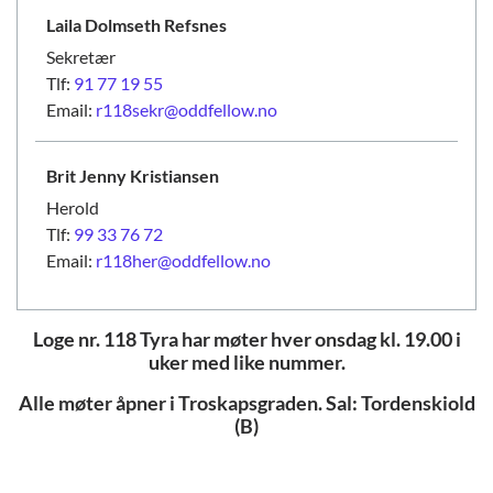
Laila Dolmseth
Refsnes
Sekretær
Tlf:
91 77 19 55
Email:
r118sekr@oddfellow.no
Brit Jenny
Kristiansen
Herold
Tlf:
99 33 76 72
Email:
r118her@oddfellow.no
Loge nr. 118 Tyra har møter hver onsdag kl. 19.00 i
uker med like nummer.
Alle møter åpner i Troskapsgraden. Sal: Tordenskiold
(B)