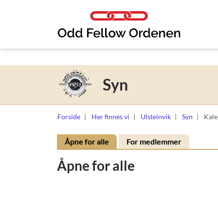
Link til innhold
Syn
Forside
Her finnes vi
Ulsteinvik
Syn
Kale
Åpne for alle
For medlemmer
Åpne for alle