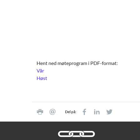
Hent ned møteprogram i PDF-format:
Vår
Høst
Del på: