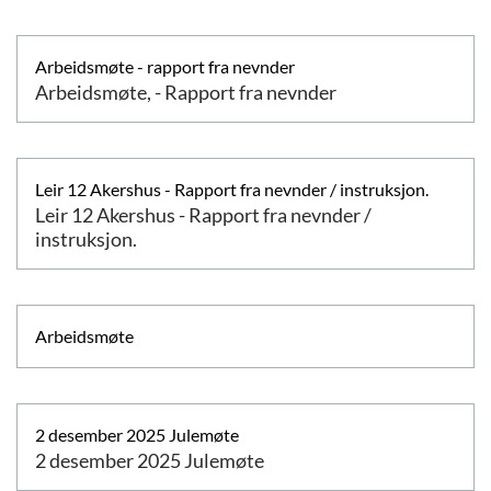
Arbeidsmøte - rapport fra nevnder
Arbeidsmøte, - Rapport fra nevnder
Leir 12 Akershus - Rapport fra nevnder / instruksjon.
Leir 12 Akershus - Rapport fra nevnder /
instruksjon.
Arbeidsmøte
2 desember 2025 Julemøte
2 desember 2025 Julemøte