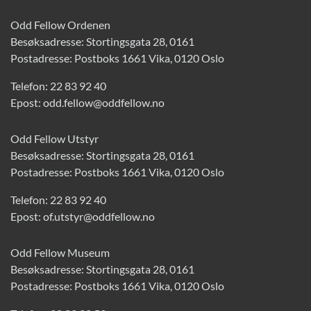
Odd Fellow Ordenen
Besøksadresse: Stortingsgata 28, 0161
Postadresse: Postboks 1661 Vika, 0120 Oslo
Telefon:
22 83 92 40
Epost:
odd.fellow@oddfellow.no
Odd Fellow Utstyr
Besøksadresse: Stortingsgata 28, 0161
Postadresse: Postboks 1661 Vika, 0120 Oslo
Telefon:
22 83 92 40
Epost:
of.utstyr@oddfellow.no
Odd Fellow Museum
Besøksadresse: Stortingsgata 28, 0161
Postadresse: Postboks 1661 Vika, 0120 Oslo