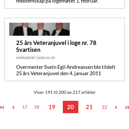
medlemskap på logemøtet 1. februar.
25 års Veteranjuvel i loge nr. 78
Svartisen
OPPDATERT
2020-01-09
Overmester Svein Egil Andreassen ble tildelt
25 års Veteranjuvel den 4. januar 2011
Viser 191 til 200 av 217 artikler
19
20
21
17
18
22