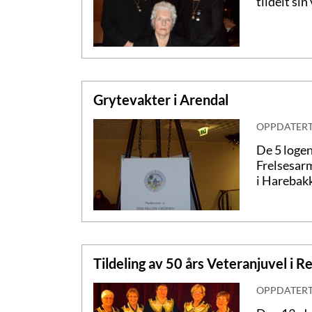
tildelt sin
Grytevakter i Arendal
OPPDATER
De 5 logen
Frelsesarm
i Harebakk
Tildeling av 50 års Veteranjuvel i 
OPPDATER