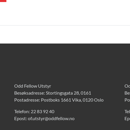
Odd Fellow Utstyr
Od
Besøksadresse: Stortingsgata 28, 0161
Be
Postadresse: Postboks 1661 Vika, 0120 Oslo
Po
Telefon:
22 83 92 40
Te
Epost:
of.utstyr@oddfellow.no
Ep