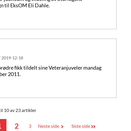
n til EksOM Eli Dahle.
T
2019-12-18
brødre fikk tildelt sine Veteranjuveler mandag
ber 2011.
til 10 av 23 artikler
1
2
3
Neste side
Siste side