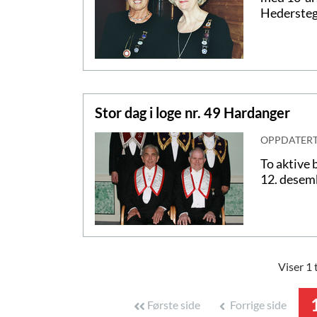
Hedersteg
Stor dag i loge nr. 49 Hardanger
OPPDATER
To aktive 
12. desem
Viser 1 
Første side
Forrige side