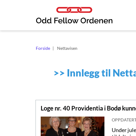
Link til innhold
Forside
Nettavisen
>>
Innlegg til Nett
Loge nr. 40 Providentia i Bodø kunn
OPPDATER
Under jule