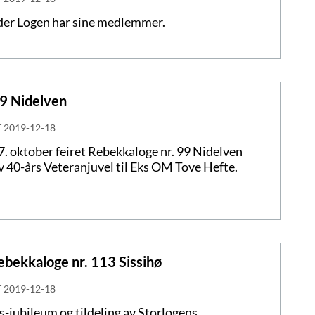
 der Logen har sine medlemmer.
99 Nidelven
T
2019-12-18
. oktober feiret Rebekkaloge nr. 99 Nidelven
av 40-års Veteranjuvel til Eks OM Tove Hefte.
bekkaloge nr. 113 Sissihø
T
2019-12-18
-jubileum og tildeling av Storlogens