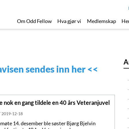
Om Odd Fellow
Hva gjør vi
Medlemskap
Her
A
avisen sendes inn her
<<
e nok en gang tildele en 40 års Veteranjuvel
T
2019-12-18
møte 14. desember ble søster Bjørg Bjelvin