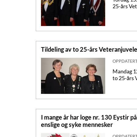
25-års Vet
Tildeling av to 25-års Veteranjuvel
OPPDATER
Mandag 12
to 25-års 
I mange år har loge nr. 130 Eystir på 
enslige og syke mennesker
OPPDATER