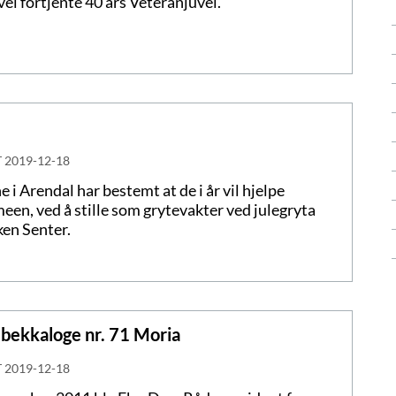
 vel fortjente 40 års Veteranjuvel.
T
2019-12-18
e i Arendal har bestemt at de i år vil hjelpe
een, ved å stille som grytevakter ved julegryta
en Senter.
Rebekkaloge nr. 71 Moria
T
2019-12-18