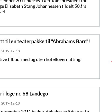
esember 2011 ble Eks. Dep. Rådspresident for
e Elisabeth Stang Johannessen tildelt 50 års
el.
tt til en teaterpakke til "Abrahams Barn"!
T
2019-12-18
tive tilbud, med og uten hotellovernatting:
r i loge nr. 68 Landego
T
2019-12-18
 desember 2011 hadde vi gleden av å dele ut to