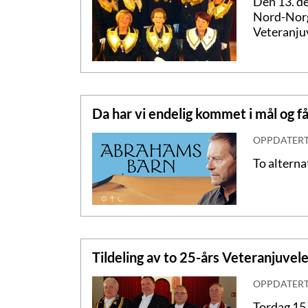
Den 13. d
Nord-Norg
Veteranjuv
Da har vi endelig kommet i mål og få
OPPDATER
To alterna
Tildeling av to 25-års Veteranjuvele
OPPDATER
Tordag 15.