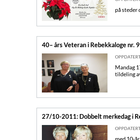
på steder
40– års Veteran i Rebekkaloge nr. 
OPPDATER
Mandag 17
tildeling 
27/10-2011: Dobbelt merkedag i Re
OPPDATER
med 10-års