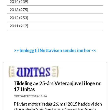
2014 (239)
2013 (275)
2012 (253)
2011 (217)
>>
Innlegg til Nettavisen sendes inn her
<<
Tildeling av 25-års Veteranjuvel i loge nr.
17 Unitas
OPPDATERT
2019-11-26
På vårt møte tirsdag 26. mai 2015 hadde vi den
store glede å bivåne to av våre søstre, Sonja