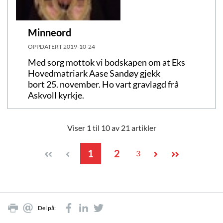
Minneord
OPPDATERT
2019-10-24
Med sorg mottok vi bodskapen om at Eks
Hovedmatriark Aase Sandøy gjekk
bort 25. november. Ho vart gravlagd frå
Askvoll kyrkje.
Viser 1 til 10 av 21 artikler
1
2
3
Del på: