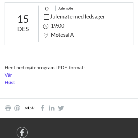
Julemøte
15
Julemøte med ledsager
19:00
DES
Møtesal A
Hent ned møteprogram i PDF-format:
Vår
Høst
Del på: