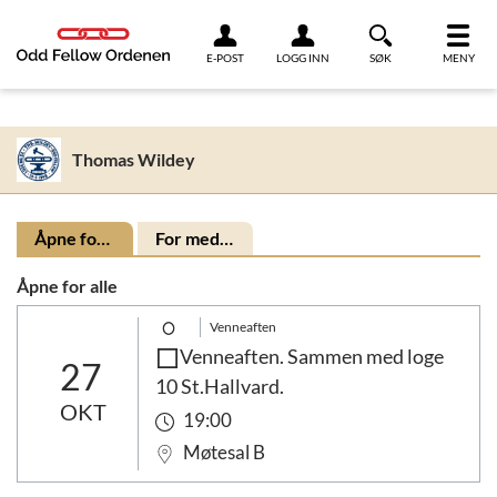
Link til innhold
E-POST
LOGG INN
SØK
MENY
Thomas Wildey
Åpne for alle
For medlemmer
Åpne for alle
Venneaften
Venneaften. Sammen med loge
27
10 St.Hallvard.
OKT
19:00
Møtesal B