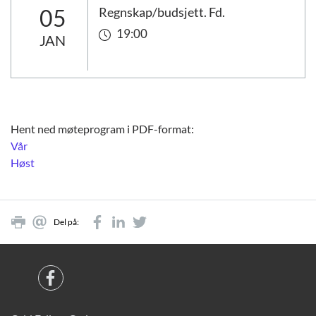
05
Regnskap/budsjett. Fd.
19:00
JAN
Hent ned møteprogram i PDF-format:
Vår
Høst
Del på: