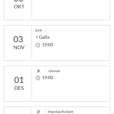
OKT
03
+ Galla
19:00
NOV
Julemøte
01
19:00
DES
Regnskap/Budsjett