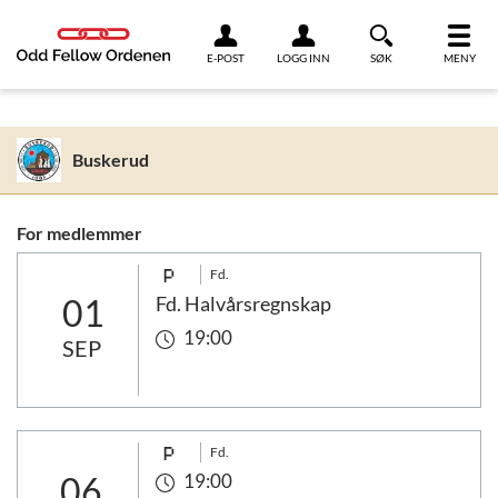
Link til innhold
E-POST
LOGG INN
SØK
MENY
Buskerud
For medlemmer
Fd.
01
Fd. Halvårsregnskap
19:00
SEP
Fd.
06
19:00