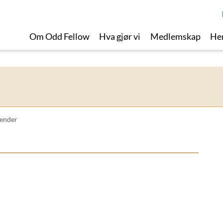
Om Odd Fellow
Hva gjør vi
Medlemskap
Her
ender