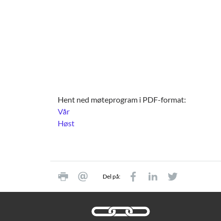
Hent ned møteprogram i PDF-format:
Vår
Høst
Del på: