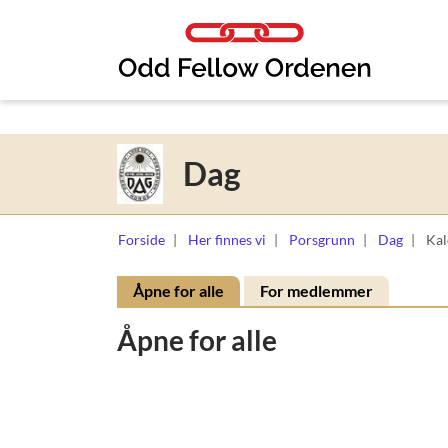
Link til innhold
Dag
Forside
Her finnes vi
Porsgrunn
Dag
Kal
Åpne for alle
For medlemmer
Åpne for alle