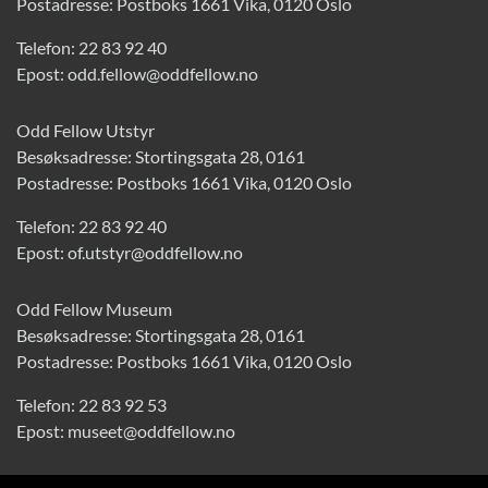
Postadresse: Postboks 1661 Vika, 0120 Oslo
Telefon:
22 83 92 40
Epost:
odd.fellow@oddfellow.no
Odd Fellow Utstyr
Besøksadresse: Stortingsgata 28, 0161
Postadresse: Postboks 1661 Vika, 0120 Oslo
Telefon:
22 83 92 40
Epost:
of.utstyr@oddfellow.no
Odd Fellow Museum
Besøksadresse: Stortingsgata 28, 0161
Postadresse: Postboks 1661 Vika, 0120 Oslo
Telefon:
22 83 92 53
Epost:
museet@oddfellow.no