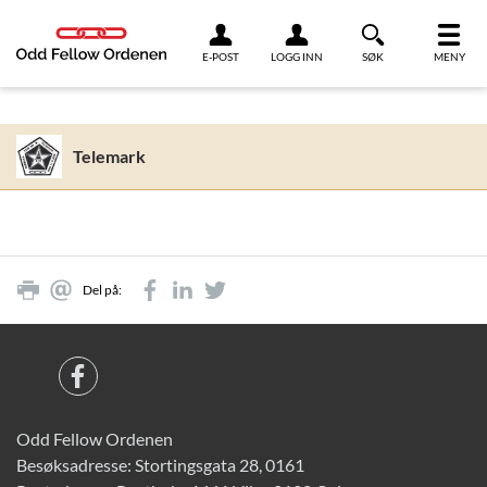
Link til innhold
E-POST
LOGG INN
SØK
MENY
Telemark
Del på:
Odd Fellow Ordenen
Besøksadresse: Stortingsgata 28, 0161