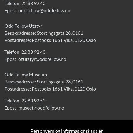
Telefon:
22 83 92 40
Epost:
odd.fellow@oddfellow.no
Odd Fellow Utstyr
Besøksadresse: Stortingsgata 28, 0161
Postadresse: Postboks 1661 Vika, 0120 Oslo
Telefon:
22 83 92 40
Epost:
of.utstyr@oddfellow.no
Odd Fellow Museum
Besøksadresse: Stortingsgata 28, 0161
Postadresse: Postboks 1661 Vika, 0120 Oslo
Telefon:
22 83 92 53
Epost:
museet@oddfellow.no
Personvern og informasjonskapsler