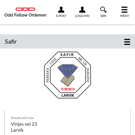
Link til innhold
E-POST
LOGG INN
SØK
MENY
Safir
Besøksadresse
Vinjes vei 23
Larvik