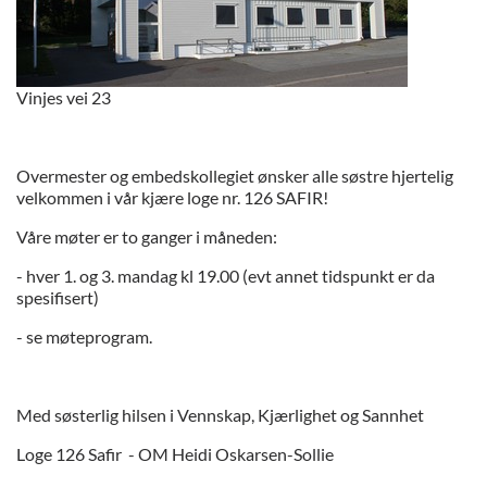
Vinjes vei 23
Overmester og embedskollegiet ønsker alle søstre hjertelig
velkommen i vår kjære loge nr. 126 SAFIR!
Våre møter er to ganger i måneden:
- hver 1. og 3. mandag kl 19.00 (evt annet tidspunkt er da
spesifisert)
- se møteprogram.
Med søsterlig hilsen i Vennskap, Kjærlighet og Sannhet
Loge 126 Safir - OM Heidi Oskarsen-Sollie