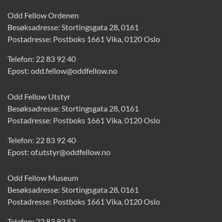
Odd Fellow Ordenen
Besøksadresse: Stortingsgata 28, 0161
Postadresse: Postboks 1661 Vika, 0120 Oslo
Telefon:
22 83 92 40
Epost:
odd.fellow@oddfellow.no
Odd Fellow Utstyr
Besøksadresse: Stortingsgata 28, 0161
Postadresse: Postboks 1661 Vika, 0120 Oslo
Telefon:
22 83 92 40
Epost:
of.utstyr@oddfellow.no
Odd Fellow Museum
Besøksadresse: Stortingsgata 28, 0161
Postadresse: Postboks 1661 Vika, 0120 Oslo
Telefon:
22 83 92 53