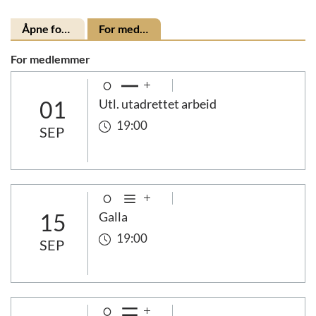
Åpne for alle
For medlemmer
For medlemmer
01
Utl. utadrettet arbeid
19:00
SEP
15
Galla
19:00
SEP