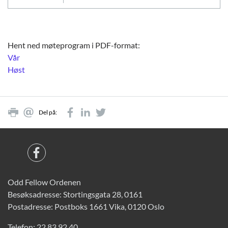
Hent ned møteprogram i PDF-format:
Vår
Høst
Del på:
Odd Fellow Ordenen
Besøksadresse: Stortingsgata 28, 0161
Postadresse: Postboks 1661 Vika, 0120 Oslo
Telefon:
22 83 92 40