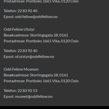
Postadresse: Postboks 1661 Vika, 0120 Oslo
Telefon:
22 83 92 40
Epost:
odd.fellow@oddfellow.no
Odd Fellow Utstyr
Besøksadresse: Stortingsgata 28, 0161
Postadresse: Postboks 1661 Vika, 0120 Oslo
Telefon:
22 83 92 40
Epost:
of.utstyr@oddfellow.no
Odd Fellow Museum
Besøksadresse: Stortingsgata 28, 0161
Postadresse: Postboks 1661 Vika, 0120 Oslo
Telefon:
22 83 92 53
Epost:
museet@oddfellow.no