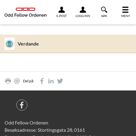
Link til innhold
E-POST
LOGG INN
SØK
MENY
Verdande
Del på:
Odd Fellow Ordenen
Besøksadresse: Stortingsgata 28, 0161