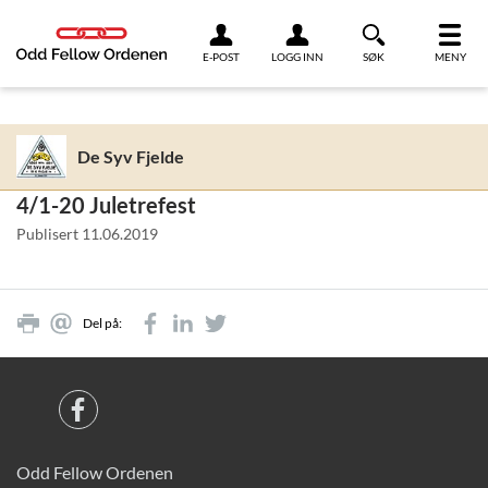
Link til innhold
E-POST
LOGG INN
SØK
MENY
De Syv Fjelde
4/1-20 Juletrefest
Publisert
11.06.2019
Del på:
Odd Fellow Ordenen