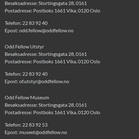
Besøksadresse: Stortingsgata 28, 0161
Postadresse: Postboks 1661 Vika, 0120 Oslo
Telefon:
22 83 92 40
Epost:
odd.fellow@oddfellow.no
Odd Fellow Utstyr
Besøksadresse: Stortingsgata 28, 0161
Postadresse: Postboks 1661 Vika, 0120 Oslo
Telefon:
22 83 92 40
Epost:
of.utstyr@oddfellow.no
Odd Fellow Museum
Besøksadresse: Stortingsgata 28, 0161
Postadresse: Postboks 1661 Vika, 0120 Oslo
Telefon:
22 83 92 53
Epost:
museet@oddfellow.no