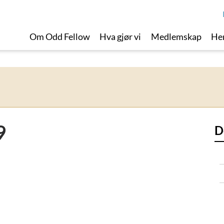
Om Odd Fellow
Hva gjør vi
Medlemskap
Her
9
D