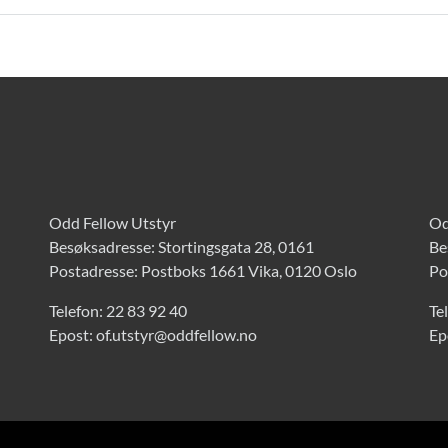
Odd Fellow Utstyr
Od
Besøksadresse: Stortingsgata 28, 0161
Be
Postadresse: Postboks 1661 Vika, 0120 Oslo
Po
Telefon:
22 83 92 40
Te
Epost:
of.utstyr@oddfellow.no
Ep