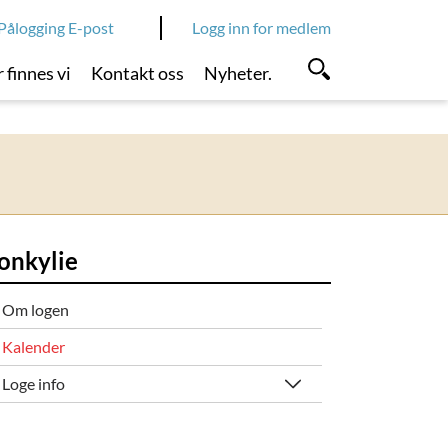
Pålogging E-post
Logg inn for medlem
 finnes vi
Kontakt oss
Nyheter.
onkylie
Om logen
Kalender
Loge info