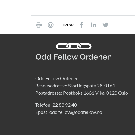
Del på:
Odd Fellow Ordenen
Besøksadresse: Stortingsgata 28, 0161
Postadresse: Postboks 1661 Vika, 0120 Oslo
Telefon:
22 83 92 40
Epost:
odd.fellow@oddfellow.no