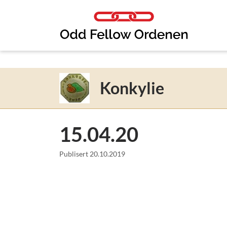
Link til innhold
Konkylie
15.04.20
Publisert
20.10.2019