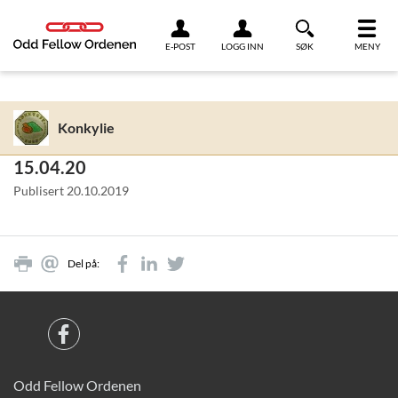
Link til innhold
E-POST
LOGG INN
SØK
MENY
Konkylie
15.04.20
Publisert
20.10.2019
Del på:
Odd Fellow Ordenen