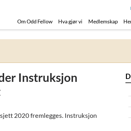
Om Odd Fellow
Hva gjør vi
Medlemskap
Her
er Instruksjon
D
t
jett 2020 fremlegges. Instruksjon