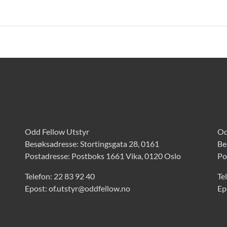
Odd Fellow Utstyr
Od
Besøksadresse: Stortingsgata 28, 0161
Be
Postadresse: Postboks 1661 Vika, 0120 Oslo
Po
Telefon:
22 83 92 40
Te
Epost:
of.utstyr@oddfellow.no
Ep