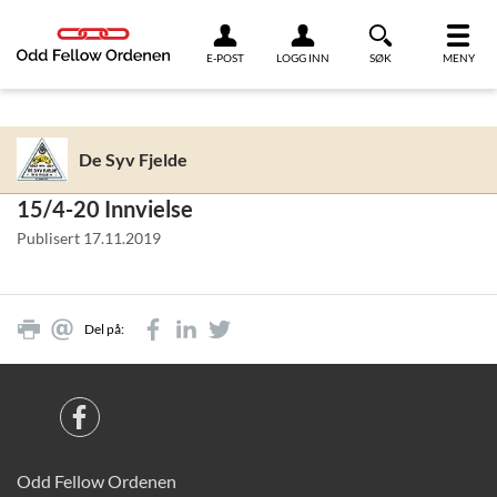
Link til innhold
E-POST
LOGG INN
SØK
MENY
De Syv Fjelde
15/4-20 Innvielse
Publisert
17.11.2019
Del på:
Odd Fellow Ordenen