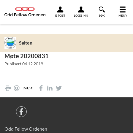
Link til innhold
E-POST
LOGG INN
SØK
MENY
Salten
Møte 20200831
Publisert
04.12.2019
Del på:
Odd Fellow Ordenen