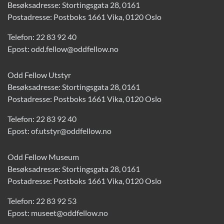
Besøksadresse: Stortingsgata 28, 0161
Postadresse: Postboks 1661 Vika, 0120 Oslo
Telefon:
22 83 92 40
Epost:
odd.fellow@oddfellow.no
Odd Fellow Utstyr
Besøksadresse: Stortingsgata 28, 0161
Postadresse: Postboks 1661 Vika, 0120 Oslo
Telefon:
22 83 92 40
Epost:
of.utstyr@oddfellow.no
Odd Fellow Museum
Besøksadresse: Stortingsgata 28, 0161
Postadresse: Postboks 1661 Vika, 0120 Oslo
Telefon:
22 83 92 53
Epost:
museet@oddfellow.no