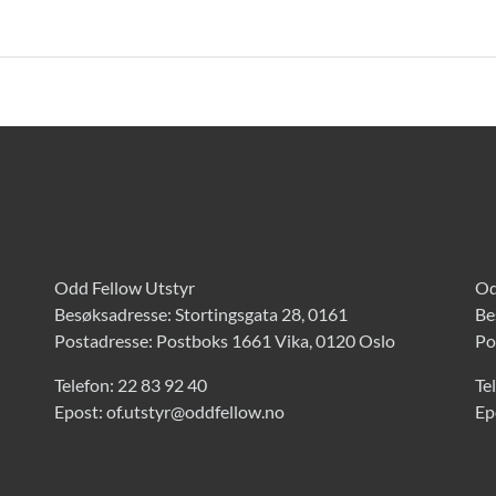
Odd Fellow Utstyr
Od
Besøksadresse: Stortingsgata 28, 0161
Be
Postadresse: Postboks 1661 Vika, 0120 Oslo
Po
Telefon:
22 83 92 40
Te
Epost:
of.utstyr@oddfellow.no
Ep