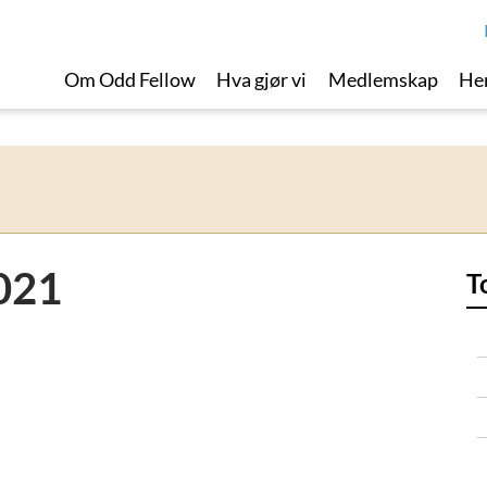
Om Odd Fellow
Hva gjør vi
Medlemskap
Her
021
T