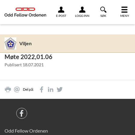
Link til innhold
E-POST
LOGG INN
SØK
MENY
Viljen
Møte 2022,01.06
Publisert
18.07.2021
Del på:
Odd Fellow Ordenen