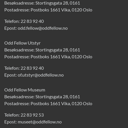
Besøksadresse: Stortingsgata 28, 0161
Postadresse: Postboks 1661 Vika, 0120 Oslo
Telefon:
22 83 92 40
Epost:
odd.fellow@oddfellow.no
Odd Fellow Utstyr
Besøksadresse: Stortingsgata 28, 0161
Postadresse: Postboks 1661 Vika, 0120 Oslo
Telefon:
22 83 92 40
Epost:
of.utstyr@oddfellow.no
Odd Fellow Museum
Besøksadresse: Stortingsgata 28, 0161
Postadresse: Postboks 1661 Vika, 0120 Oslo
Telefon:
22 83 92 53
Epost:
museet@oddfellow.no