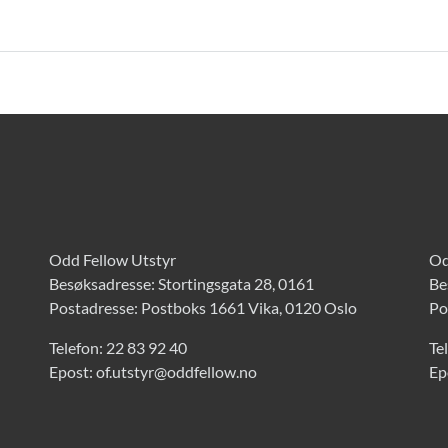
Odd Fellow Utstyr
Od
Besøksadresse: Stortingsgata 28, 0161
Be
Postadresse: Postboks 1661 Vika, 0120 Oslo
Po
Telefon:
22 83 92 40
Te
Epost:
of.utstyr@oddfellow.no
Ep