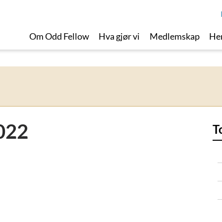
Om Odd Fellow
Hva gjør vi
Medlemskap
Her
022
T