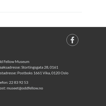
d Fellow Museum
søksadresse: Stortingsgata 28, 0161
stadresse: Postboks 1661 Vika, 0120 Oslo
lefon:
22 83 92 53
ost:
museet@oddfellow.no