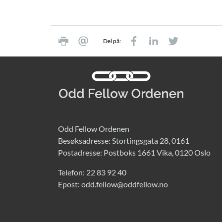
Del på:
Odd Fellow Ordenen
Besøksadresse: Stortingsgata 28, 0161
Postadresse: Postboks 1661 Vika, 0120 Oslo
Telefon:
22 83 92 40
Epost:
odd.fellow@oddfellow.no