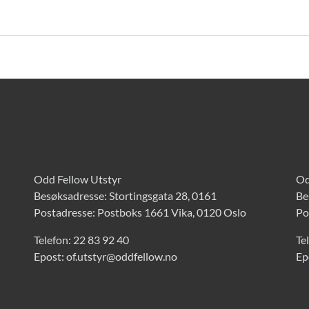
Odd Fellow Utstyr
Od
Besøksadresse: Stortingsgata 28, 0161
Be
Postadresse: Postboks 1661 Vika, 0120 Oslo
Po
Telefon:
22 83 92 40
Te
Epost:
of.utstyr@oddfellow.no
Ep