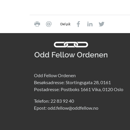
Del på:
Odd Fellow Ordenen
Besøksadresse: Stortingsgata 28, 0161
Postadresse: Postboks 1661 Vika, 0120 Oslo
Telefon:
22 83 92 40
Epost:
odd.fellow@oddfellow.no