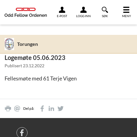
Link til innhold
E-POST
LOGG INN
SØK
MENY
Torungen
Logemøte 05.06.2023
Publisert
23.12.2022
Fellesmøte med 61 Terje Vigen
Del på: