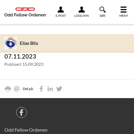
Link til innhold
E-POST
LOGG INN
SØK
MENY
Elias Blix
07.11.2023
Publisert
15.09.2023
Del på:
Odd Fellow Ordenen