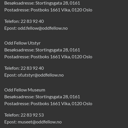
Besøksadresse: Stortingsgata 28, 0161
Postadresse: Postboks 1661 Vika, 0120 Oslo
Telefon:
22 83 92 40
Epost:
odd.fellow@oddfellow.no
Odd Fellow Utstyr
Besøksadresse: Stortingsgata 28, 0161
Postadresse: Postboks 1661 Vika, 0120 Oslo
Telefon:
22 83 92 40
Epost:
of.utstyr@oddfellow.no
Odd Fellow Museum
Besøksadresse: Stortingsgata 28, 0161
Postadresse: Postboks 1661 Vika, 0120 Oslo
Telefon:
22 83 92 53
Epost:
museet@oddfellow.no