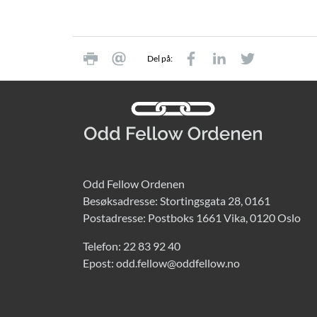
Del på:
Odd Fellow Ordenen
Besøksadresse: Stortingsgata 28, 0161
Postadresse: Postboks 1661 Vika, 0120 Oslo
Telefon:
22 83 92 40
Epost:
odd.fellow@oddfellow.no