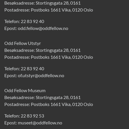
Besøksadresse: Stortingsgata 28, 0161
Postadresse: Postboks 1661 Vika, 0120 Oslo
Telefon:
22 83 92 40
Epost:
odd.fellow@oddfellow.no
Odd Fellow Utstyr
Besøksadresse: Stortingsgata 28, 0161
Postadresse: Postboks 1661 Vika, 0120 Oslo
Telefon:
22 83 92 40
Epost:
of.utstyr@oddfellow.no
Odd Fellow Museum
Besøksadresse: Stortingsgata 28, 0161
Postadresse: Postboks 1661 Vika, 0120 Oslo
Telefon:
22 83 92 53
Epost:
museet@oddfellow.no