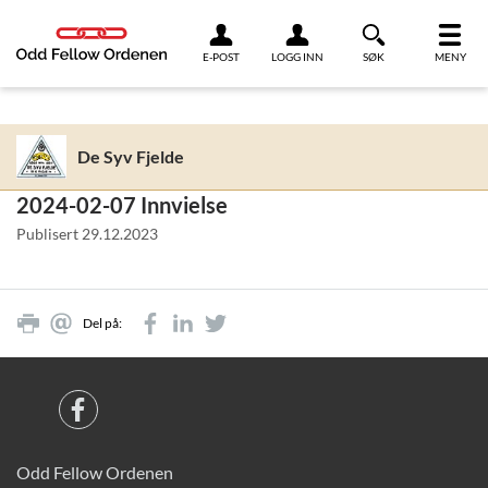
Link til innhold
E-POST
LOGG INN
SØK
MENY
De Syv Fjelde
2024-02-07 Innvielse
Publisert
29.12.2023
Del på:
Odd Fellow Ordenen