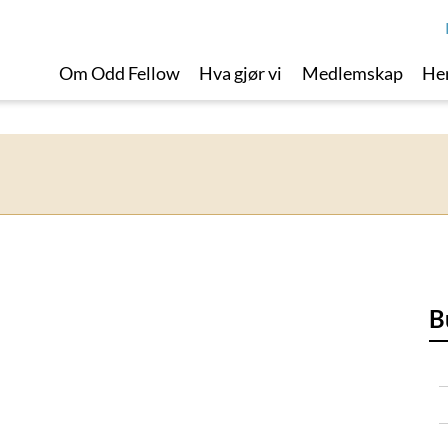
Om Odd Fellow
Hva gjør vi
Medlemskap
Her
B