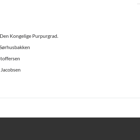
i Den Kongelige Purpurgrad.
e Sørhusbakken
stoffersen
 Jacobsen